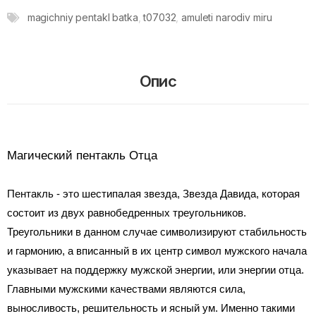
magichniy pentakl batka
,
t07032
,
amuleti narodiv miru
Опис
Магический пентакль Отца
Пентакль - это шестипалая звезда, Звезда Давида, которая
состоит из двух равнобедренных треугольников.
Треугольники в данном случае символизируют стабильность
и гармонию, а вписанный в их центр символ мужского начала
указывает на поддержку мужской энергии, или энергии отца.
Главными мужскими качествами являются сила,
выносливость, решительность и ясный ум. Именно такими