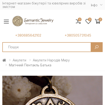
Інтернет-магазин біжутерії та ювелірних виробів зі
Iнфо
змістом
0
0
0
Toggle mobile menu
+380685642102
+380505731045
Search
Амулети
Амулети Народів Миру
Магічний Пентакль Батька