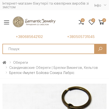
Інтернет-магазин біжутерії та ювелірних виробів зі
Iнфо
змістом
0
0
0
Toggle mobile menu
+380685642102
+380505731045
Search
Обереги
Скандинавские Обереги ( Брелки Викингов, Кельтов
Брелок-Амулет Бойова Сокира Лабріс