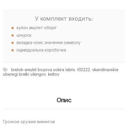
У комплект входить:
кулон амулет оберіг
шнурок
вкладка-опис значення символу
індивідуальна коробочка
brelok-amulet boyova sokira labris
,
t02222
,
skandinavskie
oberegi brelki vikingov
,
keltov
Опис
Грозное оружие викингов